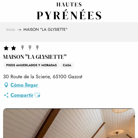
Aller
au
contenu
principal
Inicio
MAISON "LA GLYSIETTE"
MAISON "LA GLYSIETTE"
PISOS AMUEBLADOS Y MORADAS
CASA
30 Route de la Scierie, 65100 Gazost
Cómo llegar
Ajouter aux favoris
Compartir