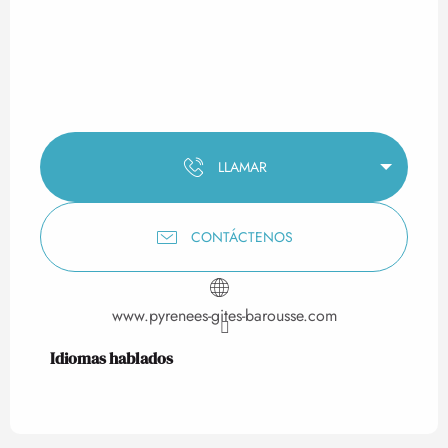
LLAMAR
CONTÁCTENOS
www.pyrenees-gites-barousse.com
Idiomas hablados
Idiomas hablados