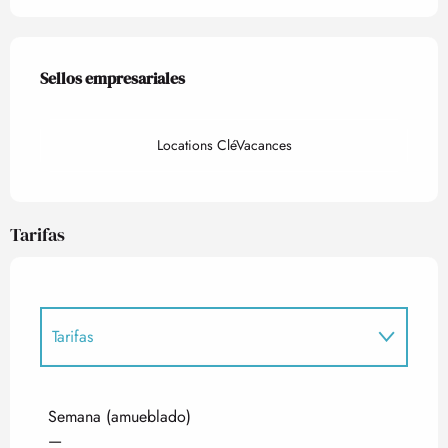
Oferta de prestaciones
Sellos empresariales
Sellos empresariales
Locations CléVacances
Tarifas
Tarifas
Tarifas 2027
Semana (amueblado)
—