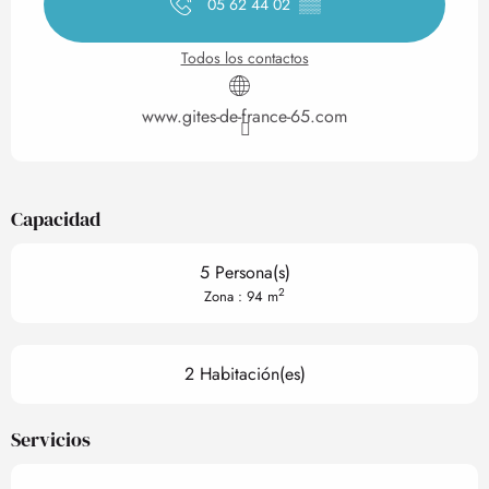
05 62 44 02
▒▒
Todos los contactos
www.gites-de-france-65.com
Capacidad
5 Persona(s)
2
Zona : 94 m
2 Habitación(es)
Servicios