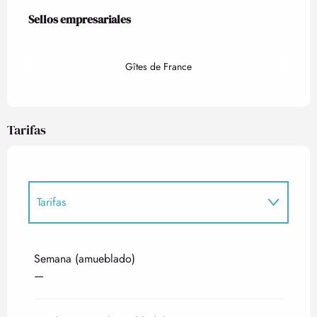
Oferta de prestaciones
Sellos empresariales
Sellos empresariales
Gîtes de France
Tarifas
Tarifas
Tarifas 2027
Semana (amueblado)
—