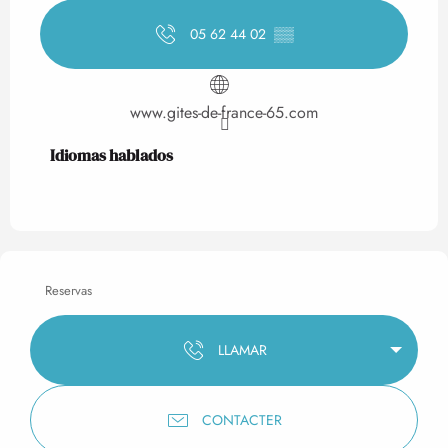
05 62 44 02
▒▒
www.gites-de-france-65.com
Idiomas hablados
Idiomas hablados
Reservas
LLAMAR
CONTACTER