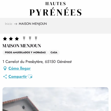
Aller
au
contenu
principal
Inicio
MAISON MENJOUN
MAISON MENJOUN
PISOS AMUEBLADOS Y MORADAS
CASA
1 Carrelot du Presbytère, 65150 Générest
Cómo llegar
Ajouter aux favoris
Compartir