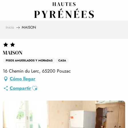
Aller
au
contenu
principal
Inicio
MAISON
MAISON
PISOS AMUEBLADOS Y MORADAS
CASA
16 Chemin du Lerc, 65200 Pouzac
Cómo llegar
Ajouter aux favoris
Compartir