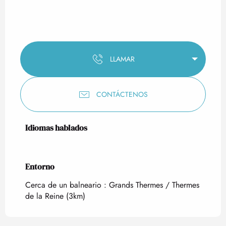
LLAMAR
CONTÁCTENOS
Idiomas hablados
Idiomas hablados
Entorno
Entorno
Cerca de un balneario :
Grands Thermes / Thermes
de la Reine
(3km)