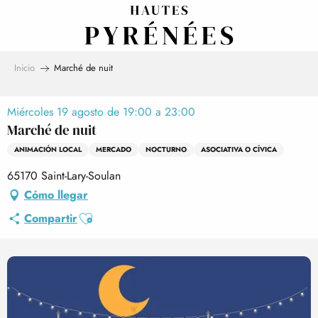
Aller
au
contenu
principal
Inicio
Marché de nuit
Miércoles 19 agosto de 19:00 a 23:00
Marché de nuit
ANIMACIÓN LOCAL
MERCADO
NOCTURNO
ASOCIATIVA O CÍVICA
65170 Saint-Lary-Soulan
Cómo llegar
Ajouter aux favoris
Compartir