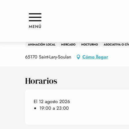
Aller
Inicio
Marché de nuit
au
contenu
principal
Miércoles 12 agosto de 19:00 a 23:00
MENÚ
Marché de nuit
ANIMACIÓN LOCAL
MERCADO
NOCTURNO
ASOCIATIVA O CÍ
65170 Saint-Lary-Soulan
Cómo llegar
Horarios
El 12 agosto 2026
19:00 a 23:00