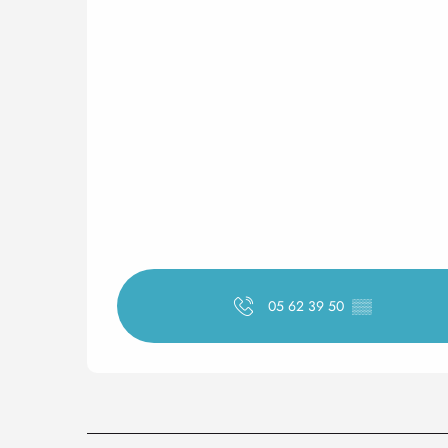
05 62 39 50
▒▒