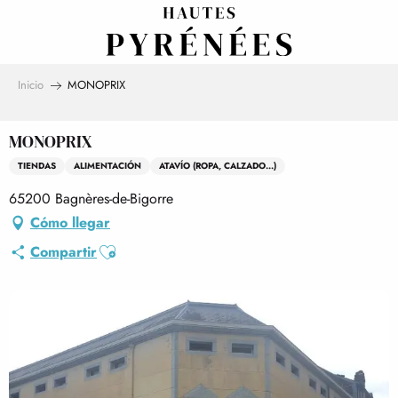
Aller
au
contenu
principal
Inicio
MONOPRIX
MONOPRIX
TIENDAS
ALIMENTACIÓN
ATAVÍO (ROPA, CALZADO...)
65200 Bagnères-de-Bigorre
Cómo llegar
Ajouter aux favoris
Compartir