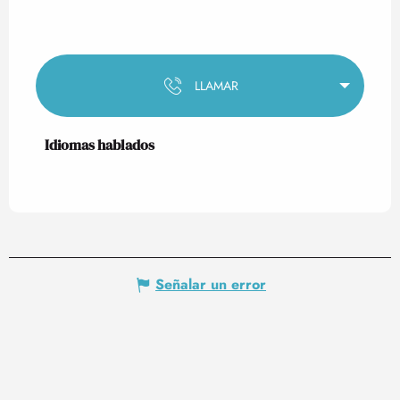
LLAMAR
Idiomas hablados
Idiomas hablados
Señalar un error