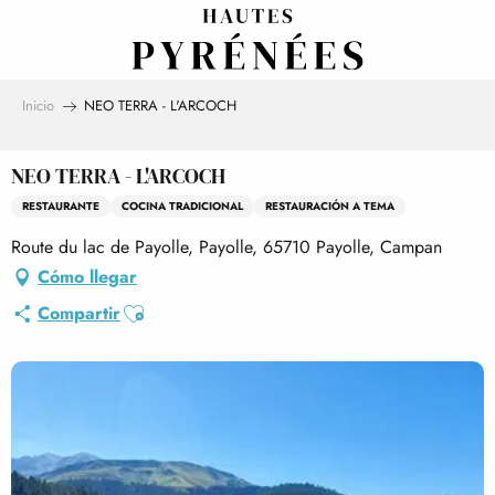
Aller
au
contenu
principal
Inicio
NEO TERRA - L'ARCOCH
NEO TERRA - L'ARCOCH
RESTAURANTE
COCINA TRADICIONAL
RESTAURACIÓN A TEMA
Route du lac de Payolle, Payolle, 65710 Payolle, Campan
Cómo llegar
Ajouter aux favoris
Compartir