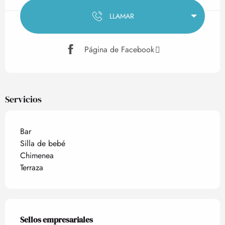
LLAMAR
Página de Facebook
Servicios
Bar
Silla de bebé
Chimenea
Terraza
Oferta de prestaciones
Sellos empresariales
Sellos empresariales