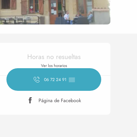
Horarios y datos de conta
Horas no resueltas
Ver los horarios
06 72 24 91
▒▒
Página de Facebook