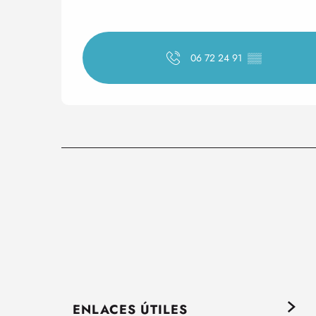
06 72 24 91
▒▒
ENLACES ÚTILES