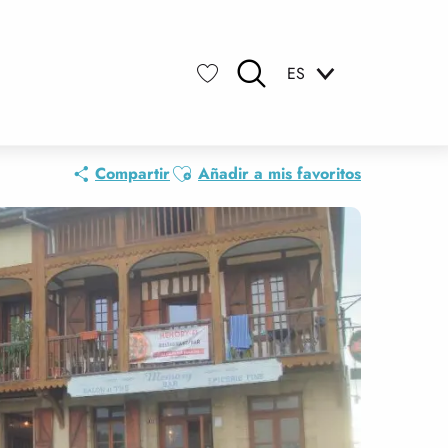
ES
Buscar
Voir les favoris
Ajouter aux favoris
Compartir
Añadir a mis favoritos