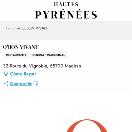
Aller
au
contenu
principal
Inicio
O'BON VIVANT
O'BON VIVANT
RESTAURANTE
COCINA TRADICIONAL
32 Route du Vignoble, 65700 Madiran
Cómo llegar
Ajouter aux favoris
Compartir