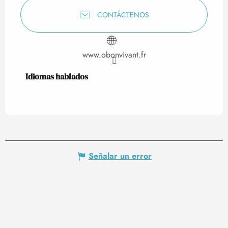
CONTÁCTENOS
www.obonvivant.fr
Idiomas hablados
Idiomas hablados
Señalar un error