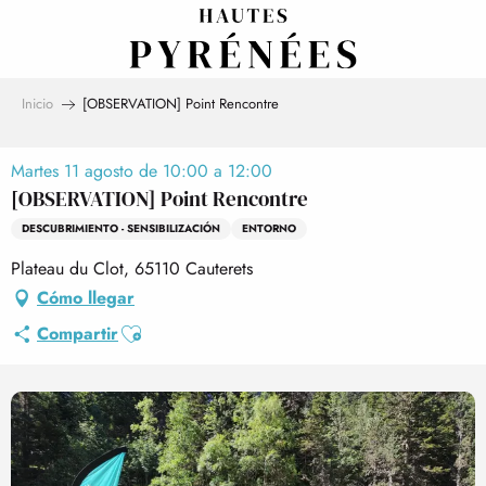
Aller
au
contenu
principal
Inicio
[OBSERVATION] Point Rencontre
Martes 11 agosto de 10:00 a 12:00
[OBSERVATION] Point Rencontre
DESCUBRIMIENTO - SENSIBILIZACIÓN
ENTORNO
Plateau du Clot, 65110 Cauterets
Cómo llegar
Ajouter aux favoris
Compartir