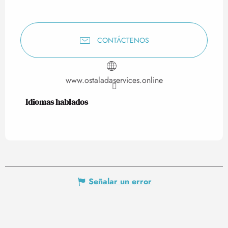
CONTÁCTENOS
www.ostaladaservices.online
Idiomas hablados
Idiomas hablados
Señalar un error