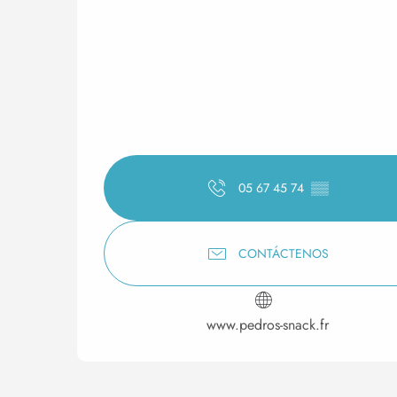
05 67 45 74
▒▒
CONTÁCTENOS
www.pedros-snack.fr