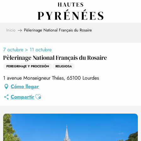
Aller
au
contenu
principal
Inicio
Pèlerinage National Français du Rosaire
7 octubre > 11 octubre
Pèlerinage National Français du Rosaire
PEREGRINAJE Y PROCESIÓN
RELIGIOSA
1 avenue Monseigneur Théas, 65100 Lourdes
Cómo llegar
Ajouter aux favoris
Compartir