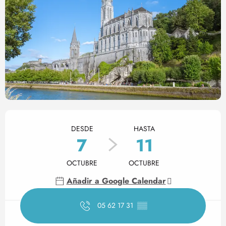
Horarios y datos de contact
DESDE
HASTA
7
11
OCTUBRE
OCTUBRE
Añadir a Google Calendar
05 62 17 31
▒▒