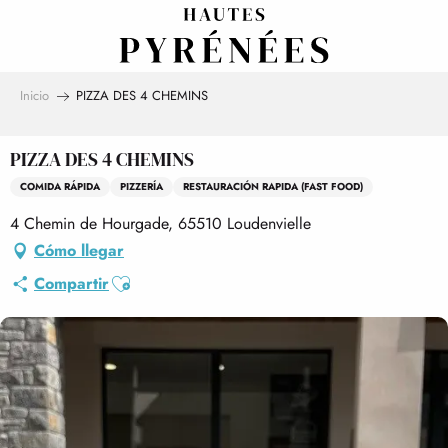
Aller
au
contenu
principal
Inicio
PIZZA DES 4 CHEMINS
PIZZA DES 4 CHEMINS
COMIDA RÁPIDA
PIZZERÍA
RESTAURACIÓN RAPIDA (FAST FOOD)
4 Chemin de Hourgade, 65510 Loudenvielle
Cómo llegar
Ajouter aux favoris
Compartir