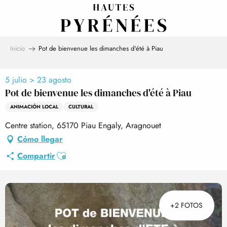
Aller
au
contenu
principal
Inicio
Pot de bienvenue les dimanches d'été à Piau
5 julio > 23 agosto
Pot de bienvenue les dimanches d'été à Piau
ANIMACIÓN LOCAL
CULTURAL
Centre station, 65170 Piau Engaly, Aragnouet
Cómo llegar
Ajouter aux favoris
Compartir
+2 FOTOS