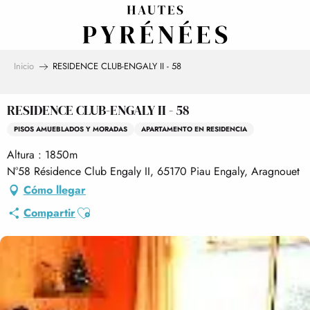
Aller
au
contenu
principal
Inicio
RESIDENCE CLUB-ENGALY II - 58
RESIDENCE CLUB-ENGALY II - 58
PISOS AMUEBLADOS Y MORADAS
APARTAMENTO EN RESIDENCIA
Altura : 1850m
N°58 Résidence Club Engaly II, 65170 Piau Engaly, Aragnouet
Cómo llegar
Ajouter aux favoris
Compartir