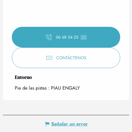
06 68 34 25
▒▒
CONTÁCTENOS
Entorno
Entorno
Pie de las pistas :
PIAU ENGALY
Señalar un error