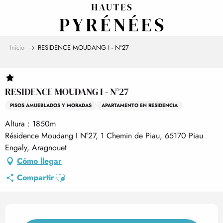
Aller
au
contenu
principal
Inicio
RESIDENCE MOUDANG I - N°27
RESIDENCE MOUDANG I - N°27
PISOS AMUEBLADOS Y MORADAS
APARTAMENTO EN RESIDENCIA
Altura : 1850m
Résidence Moudang I N°27, 1 Chemin de Piau, 65170 Piau
Engaly, Aragnouet
Cómo llegar
Ajouter aux favoris
Compartir
Horarios y datos de contact