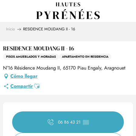
Aller
au
contenu
principal
Inicio
RESIDENCE MOUDANG II - 16
RESIDENCE MOUDANG II - 16
PISOS AMUEBLADOS Y MORADAS
APARTAMENTO EN RESIDENCIA
N°16 Résidence Moudang II, 65170 Piau Engaly, Aragnouet
Cómo llegar
Ajouter aux favoris
Compartir
Horarios y datos de contact
06 86 43 21
▒▒