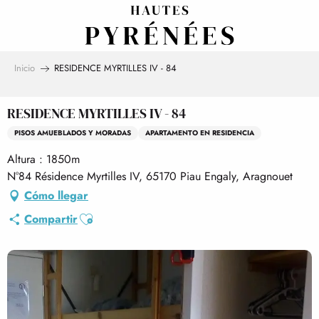
Aller
au
contenu
principal
Inicio
RESIDENCE MYRTILLES IV - 84
RESIDENCE MYRTILLES IV - 84
PISOS AMUEBLADOS Y MORADAS
APARTAMENTO EN RESIDENCIA
Altura : 1850m
N°84 Résidence Myrtilles IV, 65170 Piau Engaly, Aragnouet
Cómo llegar
Ajouter aux favoris
Compartir