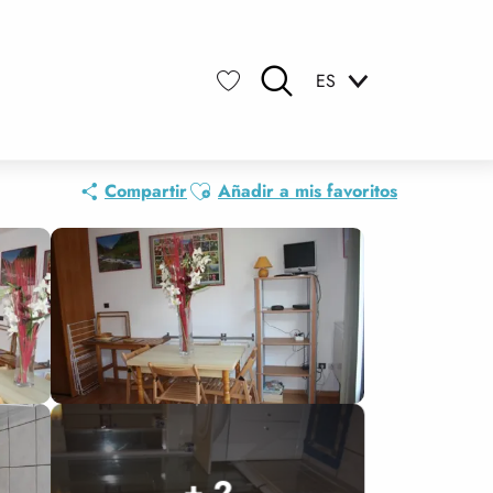
ES
Buscar
Voir les favoris
Ajouter aux favoris
Compartir
Añadir a mis favoritos
+ 2