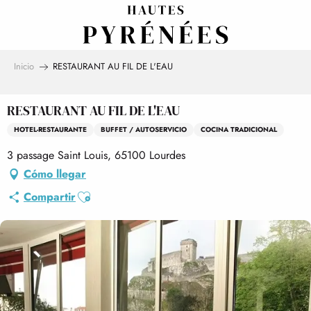
Aller
au
contenu
principal
Inicio
RESTAURANT AU FIL DE L'EAU
RESTAURANT AU FIL DE L'EAU
HOTEL-RESTAURANTE
BUFFET / AUTOSERVICIO
COCINA TRADICIONAL
3 passage Saint Louis, 65100 Lourdes
Cómo llegar
Ajouter aux favoris
Compartir