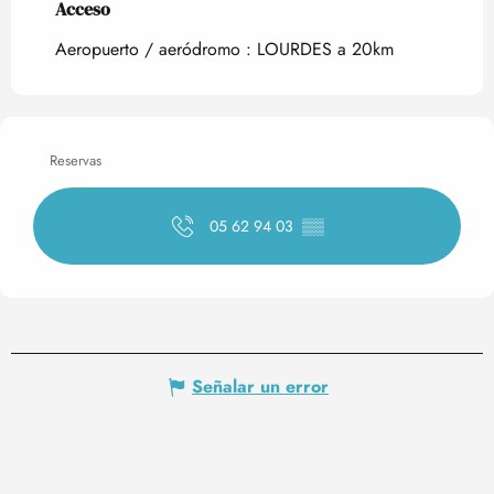
Acceso
Acceso
Aeropuerto / aeródromo : LOURDES a 20km
Reservas
05 62 94 03
▒▒
Señalar un error