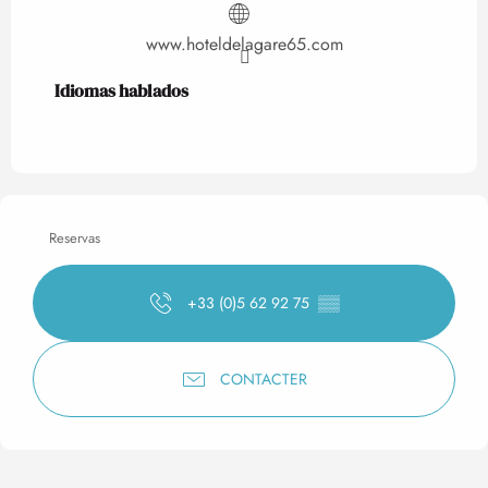
www.hoteldelagare65.com
Idiomas hablados
Idiomas hablados
Reservas
+33 (0)5 62 92 75
▒▒
CONTACTER