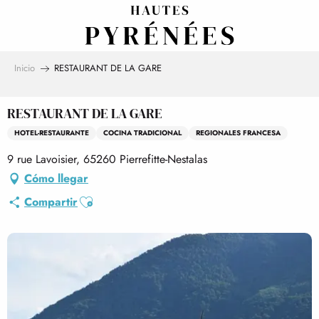
Aller
au
contenu
principal
Inicio
RESTAURANT DE LA GARE
RESTAURANT DE LA GARE
HOTEL-RESTAURANTE
COCINA TRADICIONAL
REGIONALES FRANCESA
9 rue Lavoisier, 65260 Pierrefitte-Nestalas
Cómo llegar
Ajouter aux favoris
Compartir