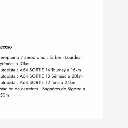
cceso
cceso
eropuerto / aeródromo : Tarbes - Lourdes -
yrénées a 31km
utopista : A64 SORTIE 14 Tournay a 16km
utopista : A64 SORTIE 13 Séméac a 20km
utopista : A64 SORTIE 12 Ibos a 24km
stación de carretera : Bagnères de Bigorre a
850m