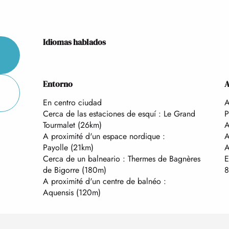
Idiomas hablados
Idiomas hablados
Entorno
Entorno
A
A
En centro ciudad
A
Cerca de las estaciones de esquí :
Le Grand
P
Tourmalet
(26km)
A
A proximité d'un espace nordique :
A
Payolle
(21km)
A
Cerca de un balneario :
Thermes de Bagnères
E
de Bigorre
(180m)
A proximité d'un centre de balnéo :
Aquensis
(120m)