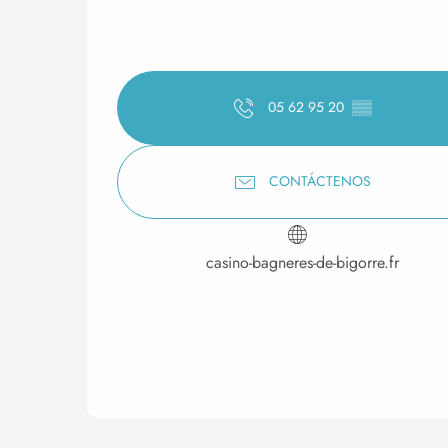
05 62 95 20
▒▒
CONTÁCTENOS
casino-bagneres-de-bigorre.fr