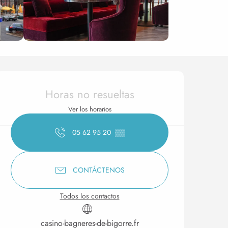
Horarios y datos de conta
Horas no resueltas
Ver los horarios
05 62 95 20
▒▒
CONTÁCTENOS
Todos los contactos
casino-bagneres-de-bigorre.fr