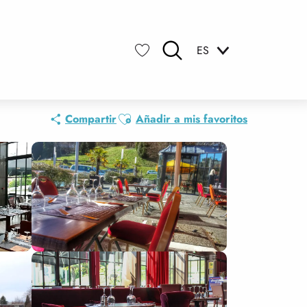
ES
Buscar
Voir les favoris
Ajouter aux favoris
Compartir
Añadir a mis favoritos