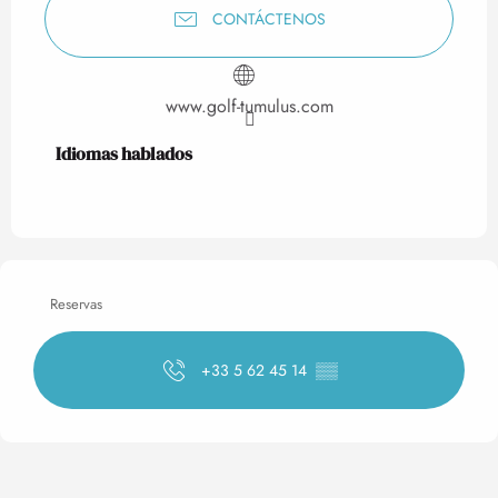
CONTÁCTENOS
www.golf-tumulus.com
Idiomas hablados
Idiomas hablados
Reservas
+33 5 62 45 14
▒▒