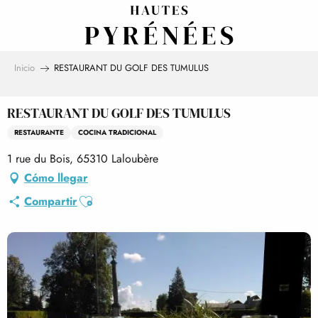
Aller
au
contenu
principal
Inicio
RESTAURANT DU GOLF DES TUMULUS
RESTAURANT DU GOLF DES TUMULUS
RESTAURANTE
COCINA TRADICIONAL
1 rue du Bois, 65310 Laloubère
Cómo llegar
Ajouter aux favoris
Compartir