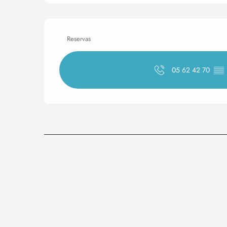
Reservas
05 62 42 70
▒▒