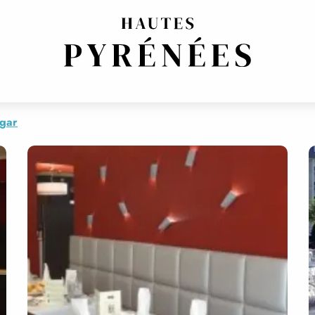
CESA
egar