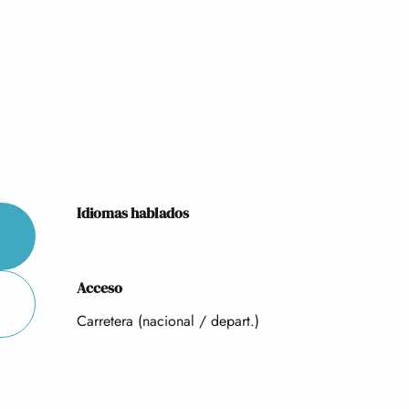
Idiomas hablados
Idiomas hablados
Acceso
Acceso
Carretera (nacional / depart.)