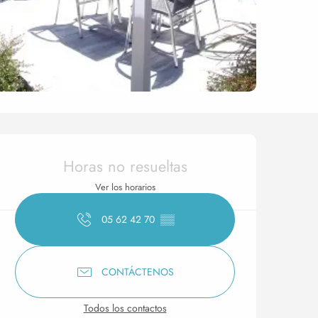
Horarios y datos de conta
Horas no resueltas
Ver los horarios
05 62 42 70
▒▒
CONTÁCTENOS
Todos los contactos