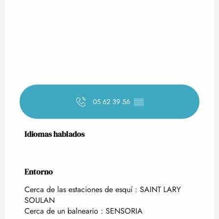
05 62 39 56
▒▒
Idiomas hablados
Idiomas hablados
Entorno
Entorno
Cerca de las estaciones de esquí :
SAINT LARY
SOULAN
Cerca de un balneario :
SENSORIA