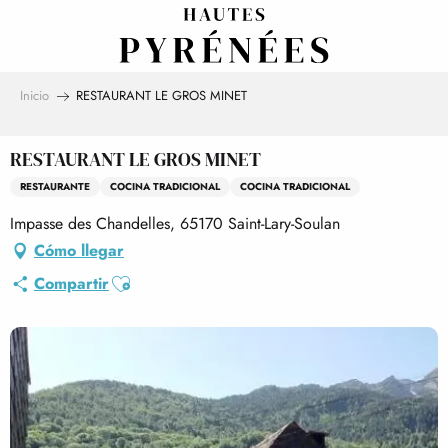
Aller
au
contenu
principal
Inicio
RESTAURANT LE GROS MINET
RESTAURANT LE GROS MINET
RESTAURANTE
COCINA TRADICIONAL
COCINA TRADICIONAL
Impasse des Chandelles, 65170 Saint-Lary-Soulan
Cómo llegar
Ajouter aux favoris
Compartir