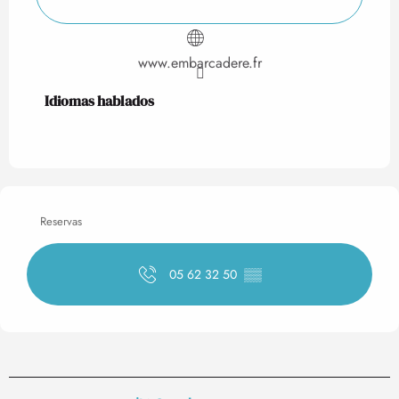
www.embarcadere.fr
Idiomas hablados
Idiomas hablados
Reservas
05 62 32 50
▒▒