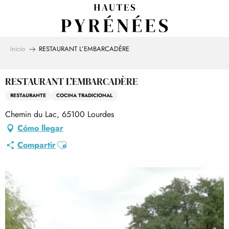
Aller
au
contenu
principal
Inicio
RESTAURANT L’EMBARCADÈRE
RESTAURANT L’EMBARCADÈRE
RESTAURANTE
COCINA TRADICIONAL
Chemin du Lac, 65100 Lourdes
Cómo llegar
Ajouter aux favoris
Compartir