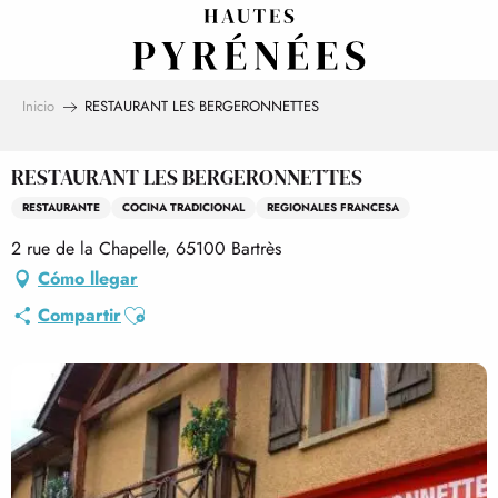
Aller
au
contenu
principal
Inicio
RESTAURANT LES BERGERONNETTES
RESTAURANT LES BERGERONNETTES
RESTAURANTE
COCINA TRADICIONAL
REGIONALES FRANCESA
2 rue de la Chapelle, 65100 Bartrès
Cómo llegar
Ajouter aux favoris
Compartir