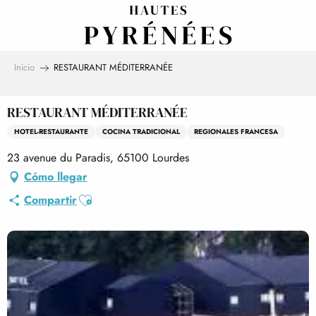
Aller
au
contenu
principal
Inicio
RESTAURANT MÉDITERRANÉE
RESTAURANT MÉDITERRANÉE
HOTEL-RESTAURANTE
COCINA TRADICIONAL
REGIONALES FRANCESA
23 avenue du Paradis, 65100 Lourdes
Cómo llegar
Ajouter aux favoris
Compartir