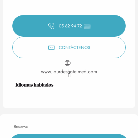
05 62 94 72
▒▒
CONTÁCTENOS
www.lourdeshotelmed.com
Idiomas hablados
Idiomas hablados
Reservas