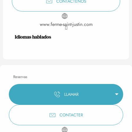
CONTÁCTENOS
www.ferme-saint-justin.com
Idiomas hablados
Idiomas hablados
Reservas
LLAMAR
CONTACTER