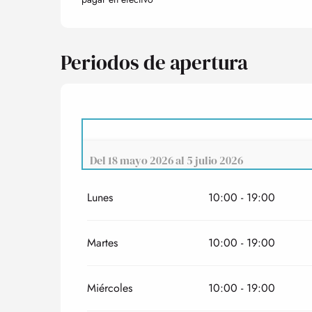
Periodos de apertura
Del
18 mayo 2026
al
5 julio 2026
Lunes
10:00 - 19:00
Del
5 enero 2026
al
6 febrero 2026
Del
7 febrero 2026
al
8 marzo 2026
Martes
10:00 - 19:00
Del
9 marzo 2026
al
5 abril 2026
Miércoles
10:00 - 19:00