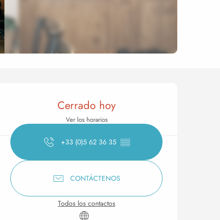
Horarios y datos de conta
Cerrado hoy
Ver los horarios
+33 (0)5 62 36 35
▒▒
CONTÁCTENOS
Todos los contactos