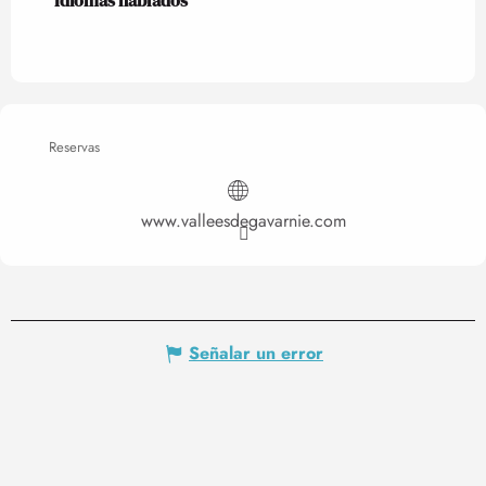
Idiomas hablados
Idiomas hablados
Reservas
www.valleesdegavarnie.com
Señalar un error