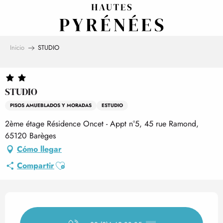
Aller
au
contenu
principal
Inicio
STUDIO
STUDIO
PISOS AMUEBLADOS Y MORADAS
ESTUDIO
2ème étage Résidence Oncet - Appt n°5, 45 rue Ramond,
65120 Barèges
Cómo llegar
Ajouter aux favoris
Compartir
Horarios y datos de contact