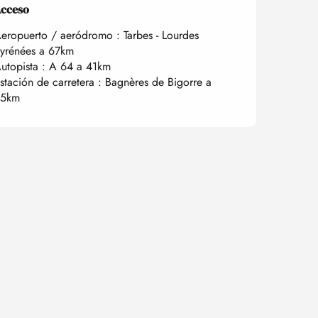
cceso
cceso
eropuerto / aeródromo : Tarbes - Lourdes
yrénées a 67km
utopista : A 64 a 41km
stación de carretera : Bagnères de Bigorre a
25km