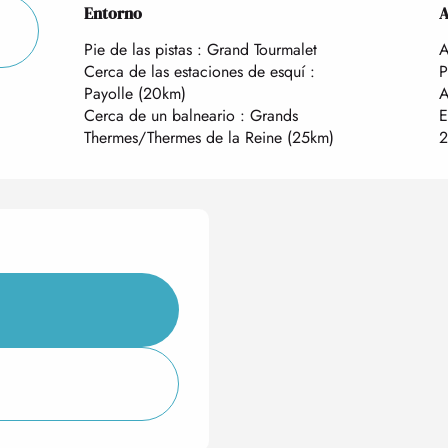
Entorno
Entorno
A
A
Pie de las pistas :
Grand Tourmalet
A
Cerca de las estaciones de esquí :
P
Payolle
(20km)
A
Cerca de un balneario :
Grands
E
Thermes/Thermes de la Reine
(25km)