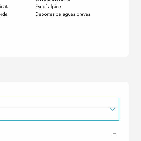
inata
Esquí alpino
erda
Deportes de aguas bravas
—