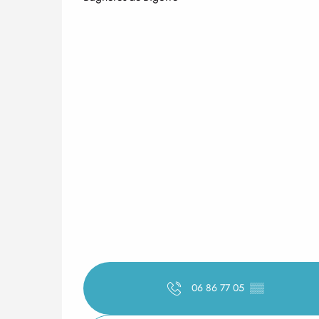
06 86 77 05
▒▒