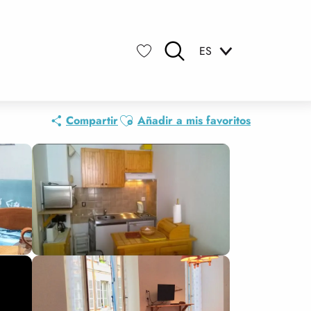
ES
Buscar
Voir les favoris
Ajouter aux favoris
Compartir
Añadir a mis favoritos