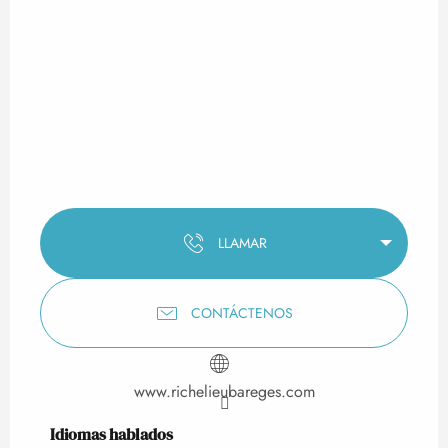
LLAMAR
CONTÁCTENOS
www.richelieubareges.com
Idiomas hablados
Idiomas hablados