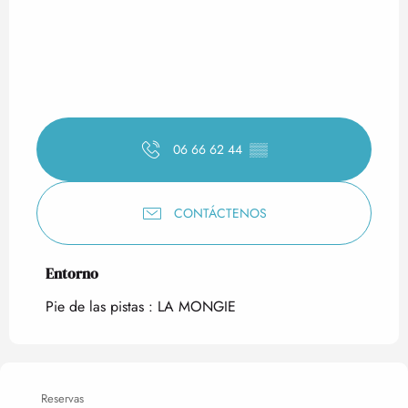
06 66 62 44
▒▒
CONTÁCTENOS
Entorno
Entorno
Pie de las pistas :
LA MONGIE
Reservas