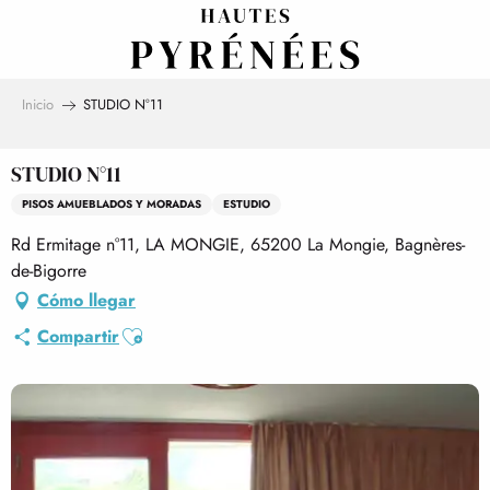
Aller
au
contenu
principal
Inicio
STUDIO N°11
STUDIO N°11
PISOS AMUEBLADOS Y MORADAS
ESTUDIO
Rd Ermitage n°11, LA MONGIE, 65200 La Mongie, Bagnères-
de-Bigorre
Cómo llegar
Ajouter aux favoris
Compartir