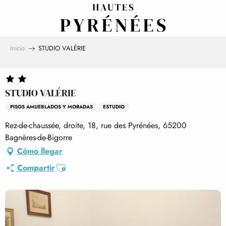
Aller
au
contenu
principal
Inicio
STUDIO VALÉRIE
STUDIO VALÉRIE
PISOS AMUEBLADOS Y MORADAS
ESTUDIO
Rez-de-chaussée, droite, 18, rue des Pyrénées, 65200
Bagnères-de-Bigorre
Cómo llegar
Ajouter aux favoris
Compartir