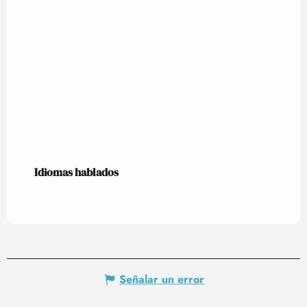
Idiomas hablados
Idiomas hablados
Señalar un error