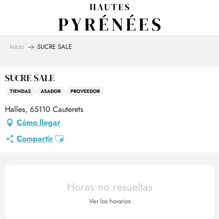
Aller
au
contenu
principal
Inicio
SUCRE SALE
SUCRE SALE
TIENDAS
ASADOR
PROVEEDOR
Halles, 65110 Cauterets
Cómo llegar
Ajouter aux favoris
Compartir
Horarios y datos de contact
Horas no resueltas
Ver los horarios