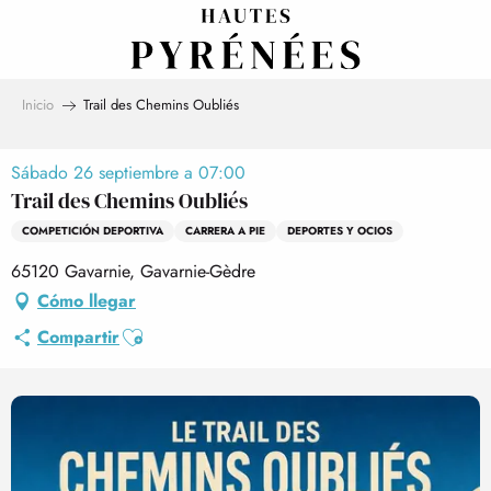
Aller
au
contenu
principal
Inicio
Trail des Chemins Oubliés
Sábado 26 septiembre a 07:00
Trail des Chemins Oubliés
COMPETICIÓN DEPORTIVA
CARRERA A PIE
DEPORTES Y OCIOS
65120 Gavarnie, Gavarnie-Gèdre
Cómo llegar
Ajouter aux favoris
Compartir