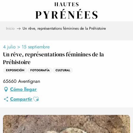
Aller
au
contenu
principal
Inicio
Un rêve, représentations féminines de la Préhistoire
4 julio > 15 septiembre
Un rêve, représentations féminines de la
Préhistoire
EXPOSICIÓN
FOTOGRAFÍA
CULTURAL
65660 Aventignan
Cómo llegar
Ajouter aux favoris
Compartir