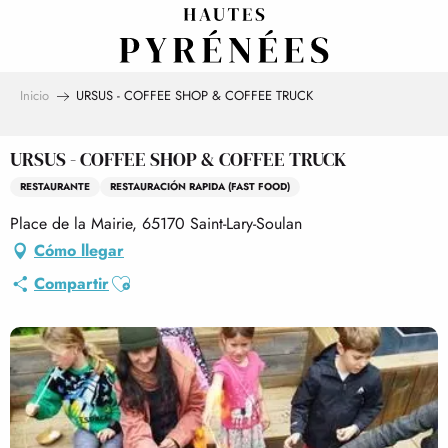
Aller
au
contenu
principal
Inicio
URSUS - COFFEE SHOP & COFFEE TRUCK
URSUS - COFFEE SHOP & COFFEE TRUCK
RESTAURANTE
RESTAURACIÓN RAPIDA (FAST FOOD)
Place de la Mairie, 65170 Saint-Lary-Soulan
Cómo llegar
Ajouter aux favoris
Compartir