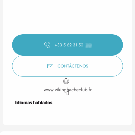
+33 5 62 31 50
▒▒
CONTÁCTENOS
www.vikinghacheclub.fr
Idiomas hablados
Idiomas hablados