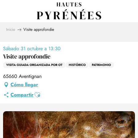
Aller
au
contenu
principal
Inicio
Visite approfondie
Sábado 31 octubre a 13:30
Visite approfondie
VISITA GUIADA ORGANIZADA POR OT
HISTÓRICO
PATRIMONIO
65660 Aventignan
Cómo llegar
Ajouter aux favoris
Compartir