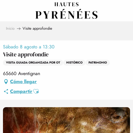
Aller
au
contenu
principal
Inicio
Visite approfondie
Sábado 8 agosto a 13:30
Visite approfondie
VISITA GUIADA ORGANIZADA POR OT
HISTÓRICO
PATRIMONIO
65660 Aventignan
Cómo llegar
Ajouter aux favoris
Compartir