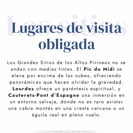
Los sitios
LO IMPRESCINDIBLE
Lugares de visita
LAS PEPITAS
obligada
Los Grandes Sitios de los Altos Pirineos no se
andan con medias tintas. El
Pic du Midi
se
eleva por encima de las nubes, ofreciendo
panorámicas que hacen olvidar la gravedad.
Lourdes
ofrece un paréntesis espiritual, y
Cauterets-Pont d’Espagne
una inmersión en
un entorno salvaje, donde no es raro avistar
una cabra montés en una cresta cercana o un
águila real en pleno vuelo.
Circo de Gavarnie