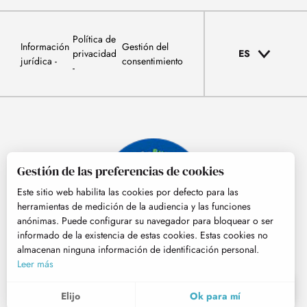
Política de
Información
Gestión del
privacidad
ES
jurídica
consentimiento
Gestión de las preferencias de cookies
Este sitio web habilita las cookies por defecto para las
herramientas de medición de la audiencia y las funciones
anónimas. Puede configurar su navegador para bloquear o ser
informado de la existencia de estas cookies. Estas cookies no
almacenan ninguna información de identificación personal.
© Tourisme Hautes-Pyrénées
Leer más
ES
MENÚ
Elijo
Ok para mí
Buscar