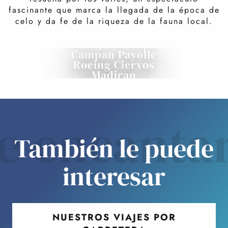
fascinante que marca la llegada de la época de
celo y da fe de la riqueza de la fauna local.
Gourgue d'Asque
Campan Payolle
Roeing Ciervos
Madiran
e encanta
También le puede
interesar
NUESTROS VIAJES POR