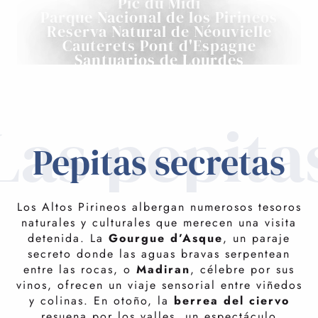
Pic du Midi
Parque Nacional de los Pirineos
Reserva Natural de Néouvielle
Cauterets Pont d'Espagne
Santuarios de Lourdes
Las pepita
Pepitas secretas
Los Altos Pirineos albergan numerosos tesoros
naturales y culturales que merecen una visita
detenida. La
Gourgue d’Asque
, un paraje
secreto donde las aguas bravas serpentean
entre las rocas, o
Madiran
, célebre por sus
vinos, ofrecen un viaje sensorial entre viñedos
y colinas. En otoño, la
berrea del ciervo
resuena por los valles, un espectáculo