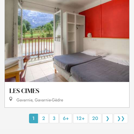
LES CIMES
Gavarnie, Gavarnie-Gèdre
1
2
3
6+
12+
20
❯
❯❯