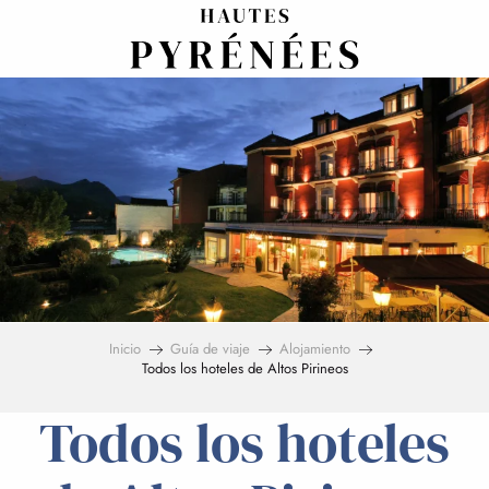
Aller
au
contenu
principal
Inicio
Guía de viaje
Alojamiento
Todos los hoteles de Altos Pirineos
Todos los hoteles