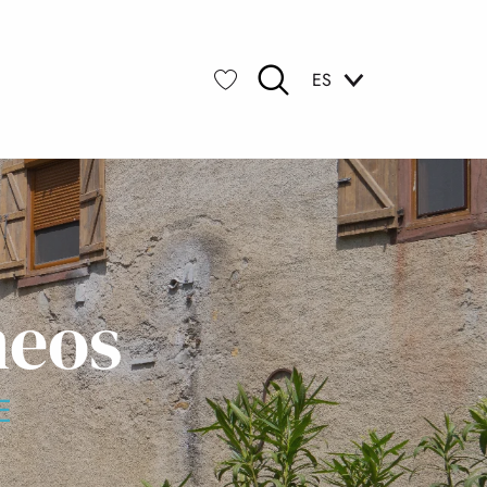
ES
Buscar
Voir les favoris
neos
E