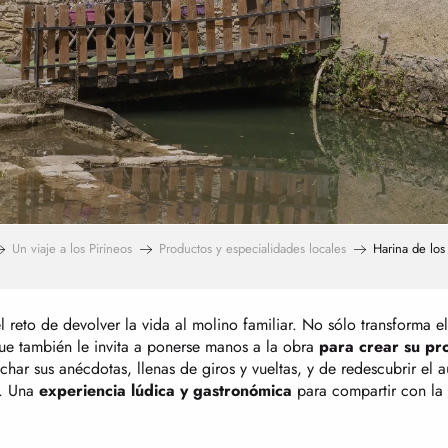
Un viaje a los Pirineos
Productos y especialidades locales
Harina de los
l reto de devolver la vida al molino familiar. No sólo transforma e
ue también le invita a ponerse manos a la obra
para crear
su pr
har sus anécdotas, llenas de giros y vueltas, y de redescubrir el a
. Una
experiencia lúdica y gastronómica
para compartir con la 