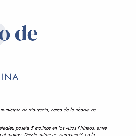
o
o de
RINA
l municipio de Mauvezin, cerca de la abadía de
ladieu poseía 5 molinos en los Altos Pirineos, entre
ró el molino. Desde entonces, permaneció en la