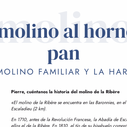
molin
 molino al horn
pan
MOLINO FAMILIAR Y LA HA
Pierre, cuéntanos la historia del molino de la Ribère
«El molino de la Ribère se encuentra en las Baronnies, en e
Escaladieu (2 km).
En 1710, antes de la Revolución Francesa, la Abadía de Esca
ellos el de la Ribère. En 1810, el tío de su bisabuelo comp